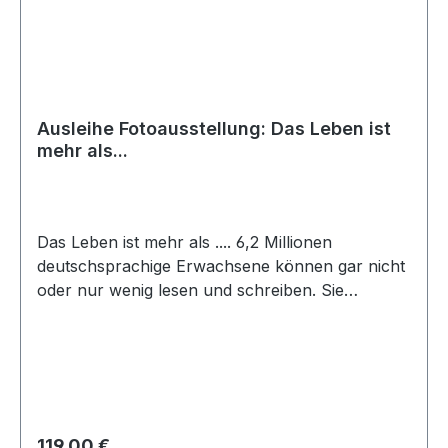
daher keine Versandkosten.
Ausleihe Fotoausstellung: Das Leben ist
mehr als...
Das Leben ist mehr als .... 6,2 Millionen
deutschsprachige Erwachsene können gar nicht
oder nur wenig lesen und schreiben. Sie
scheitern an der Schriftsprache, haben aber
trotzdem individuelle Interessen, Fähigkeiten und
Leidenschaften. Die Ausstellung entstand in
Kooperation der Volkshochschulen Bielefeld,
Essen und Wuppertal/Solingen. Ganz
verschiedene Menschen werden in dieser
Regulärer Preis:
119,00 €