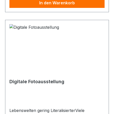
In den Warenkorb
60 x 42.Es werden alltägliche
Herausforderungen für gering Literalisierte
aufgezeigt, die Bildmotive wurden mit mehreren
Betroffenen abgestimmt. Sie können die
Ausstellung für vier bis sechs Wochen
ausleihen, die Gebühr hierfür beträgt 119 € inkl.
Mehrwertsteuer zzgl. Hin- und
Rücksendekosten. Zur Terminabsprache
kontaktieren Sie bitte Kerstin Schnepper:
k.schnepper@alphabetisierung.de, 0251 49 09 96
- 30.
Digitale Fotoausstellung
Lebenswelten gering LiteralisierterViele