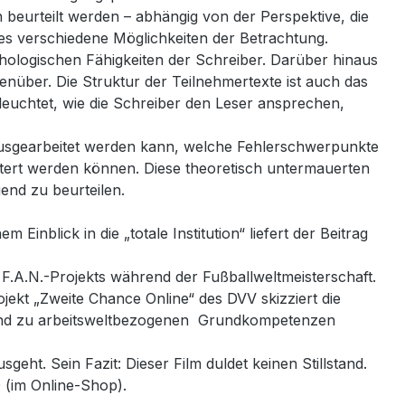
 beurteilt werden – abhängig von der Perspektive, die
es verschiedene Möglichkeiten der Betrachtung.
hologischen Fähigkeiten der Schreiber. Darüber hinaus
genüber. Die Struktur der Teilnehmertexte ist auch das
euchtet, wie die Schreiber den Leser ansprechen,
erausgearbeitet werden kann, welche Fehlerschwerpunkte
itert werden können. Diese theoretisch untermauerten
end zu beurteilen.
inblick in die „totale Institution“ liefert der Beitrag
 F.A.N.-Projekts während der Fußballweltmeisterschaft.
ekt „Zweite Chance Online“ des DVV skizziert die
n und zu arbeitsweltbezogenen Grundkompetenzen
ht. Sein Fazit: Dieser Film duldet keinen Stillstand.
D (im Online-Shop).