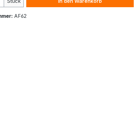
Stück
In den Warenkorb
mmer:
AF62