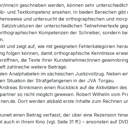
er/inne/n geschrieben werden, können sehr unterschiedlich
eib- und Textkompetenz ansehen. In beiden Bereichen gibt 
gehensweise und untersucht die orthographischen und morp
die Satzstrukturen der unterschiedlichen Teilnehmertexte ge
orthographischen Kompetenzen der Schreiber, sondern bel
n.
punkt und zeigt auf, wie mit geeigneten Fehlerkategorien h
rung folgen können, damit orthographische Kenntnisse erwe
ffnen, die Texte Ihrer Kursteilnehmer/innen gewinnbring
t zahlreiche weitere Beiträge:
en Analphabeten im sächsischen Justizvollzug. Neben einem E
en Situation der Strafgefangenen in der JVA Torgau.
 Andreas Brinkmann einen Rückblick auf die Aktivitäten des
artner so nicht möglich gewesen. Robert Wilhelm vom Proj
-lernen.de. Dort werden alsbald erste Inhalte zum Rechne
 einen Beitrag verfasst, der über eine Rezension hinausge
t auch in Ihrem Kino (vgl. Seite 31 ff.) – ansonsten auf DV