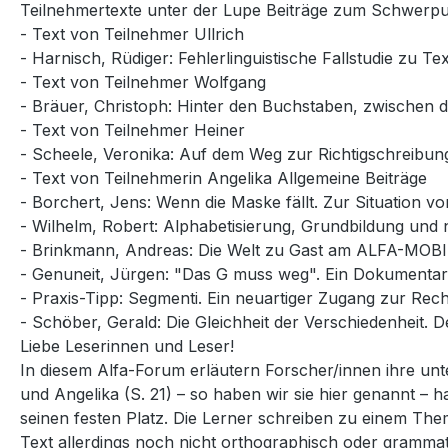
Teilnehmertexte unter der Lupe Beiträge zum Schwerp
- Text von Teilnehmer Ullrich
- Harnisch, Rüdiger: Fehlerlinguistische Fallstudie zu T
- Text von Teilnehmer Wolfgang
- Bräuer, Christoph: Hinter den Buchstaben, zwischen de
- Text von Teilnehmer Heiner
- Scheele, Veronika: Auf dem Weg zur Richtigschreibu
- Text von Teilnehmerin Angelika Allgemeine Beiträge
- Borchert, Jens: Wenn die Maske fällt. Zur Situation 
- Wilhelm, Robert: Alphabetisierung, Grundbildung und
- Brinkmann, Andreas: Die Welt zu Gast am ALFA-MOBI
- Genuneit, Jürgen: "Das G muss weg". Ein Dokumenta
- Praxis-Tipp: Segmenti. Ein neuartiger Zugang zur Rec
- Schöber, Gerald: Die Gleichheit der Verschiedenheit. 
Liebe Leserinnen und Leser!
In diesem Alfa-Forum erläutern Forscher/innen ihre unte
und Angelika (S. 21) – so haben wir sie hier genannt –
seinen festen Platz. Die Lerner schreiben zu einem The
Text allerdings noch nicht orthographisch oder grammati