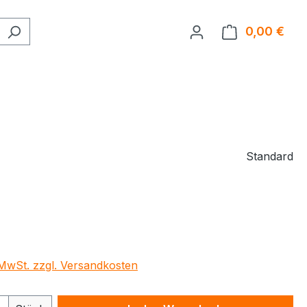
0,00 €
Ware
Standard
. MwSt. zzgl. Versandkosten
 Anzahl: Gib den gewünschten Wert ein 