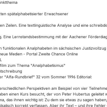
unktthema
exten spätalphabetisierter Erwachsener
n Zeilen. Eine textlinguistische Analyse und eine schreibd
ng. Eine Lernstandsbestimmung mit der Aachener Förderdia
von funktionalen Analphabeten im sächsischen Justizvollzug
 neue Medien - Portal Zweite Chance Online
L
rfilm zum Thema "Analphabetismus"
htschreibung
Der "Alfa-Rundbrief" 32 vom Sommer 1996 Editorial:
rschiedlichen Perspektiven am Beispiel von vier Teilnehmert
 haben einen Kurs besucht, der von Peter Hubertus geleite
ma, das ihnen wichtig ist: Zu dem sie etwas zu sagen haben
kalisch korrekt verfassen. Aber ihr Text – und ihre Fehle