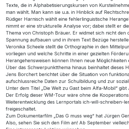
Texte, die in Alphabetisierungskursen von Kursteilnehm
man wählt. Man kann sie u.a. in Hinblick auf Rechtschr
Rüdiger Harnisch wählt eine fehlerlinguistische Heran
nimmt er eine strukturelle Analyse vor; dabei stellt er 
Thema von Christoph Bräuer. Er widmet sich nicht den 
Spannung aufbauen und in ihrem Text Bezüge herstelle
Veronika Scheele stellt die Orthographie in den Mittel
vorliegen und welche Schritte in einer gezielten Förde
Herangehensweisen können Ihnen neue Möglichkeiten erö
Über das Schwerpunktthema hinaus beinhaltet dieses Hef
Jens Borchert berichtet über die Situation von funktional
aufschlussreiche Daten zur Schulbildung und zur sozial
Unter dem Titel „Die Welt zu Gast beim Alfa-Mobil“ gibt
Der Erfolg dieser WM-Tour wäre ohne die Kooperationsp
Weiterentwicklung des Lernportals ich-will-schreiben
freigeschaltet.
Zum Dokumentarfilm „Das G muss weg“ hat Jürgen Genuneit
Also, sehen Sie sich den Film an! Ab September vielleich